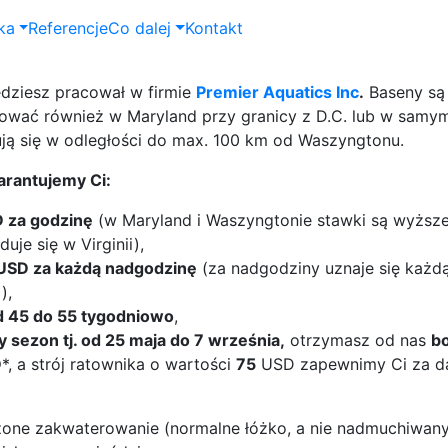
ka
Referencje
Co dalej
Kontakt
dziesz pracował w firmie
Premier Aquatics Inc
.
Baseny są 
acować również w Maryland przy granicy z D.C. lub w samy
ją się w odległości do max. 100 km od Waszyngtonu.
rantujemy Ci:
 za godzinę
(w Maryland i Waszyngtonie stawki są wyższ
je się w Virginii),
SD za każdą nadgodzinę
(za nadgodziny uznaje się każd
),
od 45 do 55 tygodniowo
,
ły sezon tj. od 25 maja do 7 września,
otrzymasz od nas
bo
D
*, a strój ratownika o wartości
75
USD zapewnimy Ci za 
one zakwaterowanie (normalne łóżko, a nie nadmuchiwany