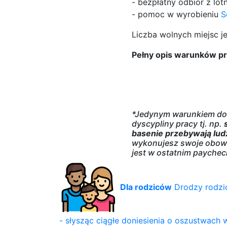
- bezpłatny odbiór z lot
- pomoc w wyrobieniu
S
Liczba wolnych miejsc jes
Pełny opis warunków pr
*Jedynym warunkiem do 
dyscypliny pracy tj. np.
basenie przebywają lud
wykonujesz swoje obowią
jest w ostatnim payche
Dla rodziców
Drodzy rodzi
- słysząc ciągłe doniesienia o oszustwach 