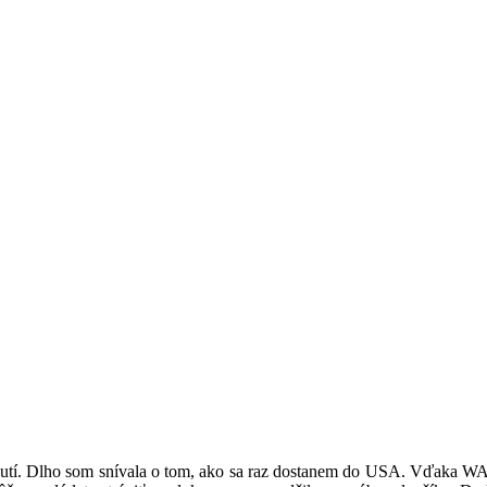
utí. Dlho som snívala o tom, ako sa raz dostanem do USA. Vďaka WAT