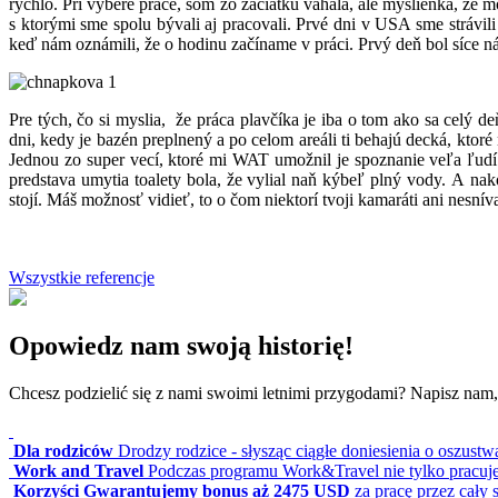
rýchlo. Pri výbere práce, som zo začiatku váhala, ale myšlienka, že
s ktorými sme spolu bývali aj pracovali. Prvé dni v USA sme strávil
keď nám oznámili, že o hodinu začíname v práci. Prvý deň bol síce ná
Pre tých, čo si myslia, že práca plavčíka je iba o tom ako sa celý
dni, kedy je bazén preplnený a po celom areáli ti behajú decká, ktoré
Jednou zo super vecí, ktoré mi WAT umožnil je spoznanie veľa ľudí 
predstava umytia toalety bola, že vylial naň kýbeľ plný vody. A na
stojí. Máš možnosť vidieť, to o čom niektorí tvoji kamaráti ani nesnív
Wszystkie referencje
Opowiedz nam swoją historię!
Chcesz podzielić się z nami swoimi letnimi przygodami? Napisz nam
Dla rodziców
Drodzy rodzice - słysząc ciągłe doniesienia o oszustw
Work and Travel
Podczas programu Work&Travel nie tylko pracuje
Korzyści
Gwarantujemy bonus aż 2475 USD
za pracę przez cały 