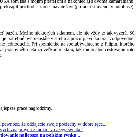
Do USA som išla s mojím priateľom a nakoniec aj s dvoma kamarátkami,
prekvapil príchod k zamestnávateľovi (po noci strávenej v autobuse),
ieť bazén. Možno niektorých sklamem, ale nie vždy to tak vyzerá. Sú
to je potrebné byť neustále v strehu a prácu plavčíka brať zodpovedne.
lne jednoduché. Pri spomienke na spolubývajúceho z Filipín, ktorého
ava pracovného leta za veľkou mlákou, tak minimálne cestovanie zato
e.
ajlepsze prace nagrodzimy.
i pewność, że oddajecie swoje pociechy w dobre ręce...
wych znajomych z ludźmi z całego świata !
cydowanie najlepszą na polskim rynku
...