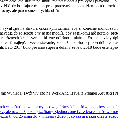
 môžem celé leto stráviť na slnku, ma presvedčila pre výber plavčíka. 
i v NY, čo bol fajn začiatok pred pracovným letom. Nemilo nás trocha 
ročný, ale prácu sme si rýchlo obľúbili.
 deň vyvaľuješ na slnku a čakáš kým zahrmí, aby si konečne mohol zavr
 nevedia čo so sebou a ty sa iba modlíš, aby sa nikomu nič nestalo, pre
z rôznych krajín sveta a hlavne odlišnou kultúrou, čo nie je vždy úp
koniec tá najlepšia vec cestovanie, keď už niekoho nepresvedčí predst
ali. Leto 2017 bolo pre mňa super a dúfam, že leto 2018 bude ešte lepši
, jak wyglądał Twój wyjazd na Work And Travel z Premier Aquatics! N
ach w pośrednictwie pracy, poświęciliśmy kilka słów, po to byście miel
sz, ale również poznajesz Stany Zjednoczone i zawierasz mnóstwo no
sezon tj. od 25 maja do 7 września 2026 r.,
co czyni naszą ofertę zde