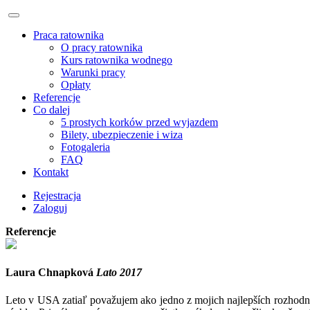
Praca ratownika
O pracy ratownika
Kurs ratownika wodnego
Warunki pracy
Opłaty
Referencje
Co dalej
5 prostych korków przed wyjazdem
Bilety, ubezpieczenie i wiza
Fotogaleria
FAQ
Kontakt
Rejestracja
Zaloguj
Referencje
Laura Chnapková
Lato 2017
Leto v USA zatiaľ považujem ako jedno z mojich najlepších rozhodn